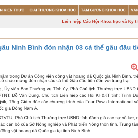
ẾN KIẾN THỨC
GIẢI THƯỞNG KHOA HỌC
TẤM GƯƠNG KHOA HỌC
VĂ
Liên hiệp Các Hội Khoa học và Kỹ thuậ
gấu Ninh Bình đón nhận 03 cá thể gấu đầu ti
 nằm trong Dự án Công viên động vật hoang dã Quốc gia Ninh Bình, tr
ễ chào mừng đón nhận các cá thể Gấu đầu tiên đến với trang trại.
, Ủy viên Ban Thường vụ Tỉnh ủy, Phó Chủ tịch Thường trực UBND t
TNT; Đỗ Văn Dung, Chủ tịch Liên hiệp các Hội KH&KT tỉnh; Trịnh Đ
ik, Tổng Giám đốc các chương trình của Four Paws International v
uốc gia Đông Nam Á.
BTVTU, Phó Chủ tịch Thường trực UBND tỉnh đánh giá cao sự nỗ lực, n
các cán bộ của Sở Nông nghiệp và Phát triển Nông thôn tỉnh, Trung t
ộng vật hoang dã Quốc gia tại tỉnh Ninh Bình.