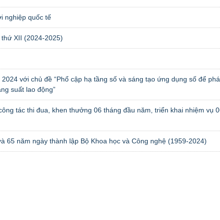
i nghiệp quốc tế
n thứ XII (2024-2025)
 2024 với chủ đề “Phổ cập hạ tầng số và sáng tạo ứng dụng số để phát
ăng suất lao động”
t công tác thi đua, khen thưởng 06 tháng đầu năm, triển khai nhiệm vụ 
và 65 năm ngày thành lập Bộ Khoa học và Công nghệ (1959-2024)
Album 1
Album 2