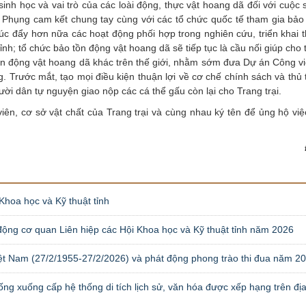
nh học và vai trò của các loài động, thực vật hoang dã đối với cuộc
 Phụng cam kết chung tay cùng với các tổ chức quốc tế tham gia bảo
húc đẩy hơn nữa các hoạt động phối hợp trong nghiên cứu, triển khai 
ỉnh; tổ chức bảo tồn động vật hoang dã sẽ tiếp tục là cầu nối giúp cho 
ồn động vật hoang dã khác trên thế giới, nhằm sớm đưa Dự án Công v
. Trước mắt, tạo mọi điều kiện thuận lợi về cơ chế chính sách và thủ
gười dân tự nguyện giao nộp các cá thể gấu còn lại cho Trang trại.
viên, cơ sở vật chất của Trang trại và cùng nhau ký tên để ủng hộ vi
Khoa học và Kỹ thuật tỉnh
 động cơ quan Liên hiệp các Hội Khoa học và Kỹ thuật tỉnh năm 2026
ệt Nam (27/2/1955-27/2/2026) và phát động phong trào thi đua năm 2
ống xuống cấp hệ thống di tích lịch sử, văn hóa được xếp hạng trên đị