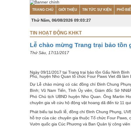
TRANG CHỦ
GIỚI THIỆU
TIN TỨC SỰ KIỆN
PHỔ BI
Thứ Năm, 06/08/2026
09:03:28
TIN HOẠT ĐỘNG KHKT
Lễ chào mừng Trang trại bảo tồn 
Thứ Sáu, 17/11/2017
Ngày 09/11/2017 tại Trang trại bảo tồn Gấu Ninh Bình
Phú, huyện Nho Quan tổ chức Four Paws Viet đã làm L
Dự Lễ chào mừng có các đồng chí Đinh Chung Phụng
Bình; Vũ Nam Tiến, Tỉnh Ủy viên, Giám đốc Sở NN&P
Phó Chủ tịch UBND huyện Nho Quan. Ông Martin Hojs
chuyên gia về cứu hộ động vật hoang dã đến từ 11 q
Phát biểu tại buổi lễ, đồng chí Đinh Chung Phụng, UV
hỗ trợ của các chuyên gia thuộc Tổ chức Four Paws, 
Vườn quốc gia Cúc Phương và Ban Quản lý công viên đ