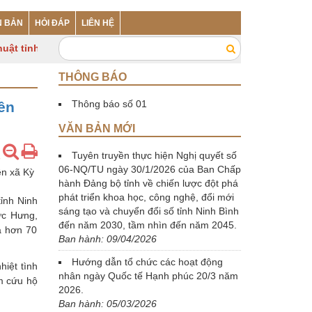
N BẢN
HỎI ĐÁP
LIÊN HỆ
t tỉnh Ninh Bình
THÔNG BÁO
Thông báo số 01
ên
VĂN BẢN MỚI
Tuyên truyền thực hiện Nghị quyết số
06-NQ/TU ngày 30/1/2026 của Ban Chấp
ên xã Kỳ
hành Đảng bộ tỉnh về chiến lược đột phá
phát triển khoa học, công nghệ, đổi mới
ỉnh Ninh
sáng tạo và chuyển đổi số tỉnh Ninh Bình
ức Hưng,
đến năm 2030, tầm nhìn đến năm 2045.
à hơn 70
Ban hành: 09/04/2026
Hướng dẫn tổ chức các hoạt động
hiệt tình
nhân ngày Quốc tế Hạnh phúc 20/3 năm
âm cứu hộ
2026.
Ban hành: 05/03/2026