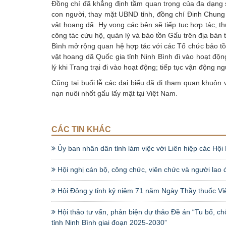
Đồng chí đã khẳng định tầm quan trọng của đa dạng si
con người, thay mặt UBND tỉnh, đồng chí Đinh Chung
vật hoang dã. Hy vọng các bên sẽ tiếp tục hợp tác, t
công tác cứu hộ, quản lý và bảo tồn Gấu trên địa bàn t
Bình mở rộng quan hệ hợp tác với các Tổ chức bảo t
vật hoang dã Quốc gia tỉnh Ninh Bình đi vào hoạt động
lý khi Trang trại đi vào hoạt động; tiếp tục vận động n
Cũng tại buổi lễ các đại biểu đã đi tham quan khuôn 
nạn nuôi nhốt gấu lấy mật tại Việt Nam.
CÁC TIN KHÁC
Ủy ban nhân dân tỉnh làm việc với Liên hiệp các Hội 
Hội nghị cán bộ, công chức, viên chức và người lao
Hội Đông y tỉnh kỷ niệm 71 năm Ngày Thầy thuốc Vi
Hội thảo tư vấn, phản biện dự thảo Đề án “Tu bổ, ch
tỉnh Ninh Bình giai đoạn 2025-2030”