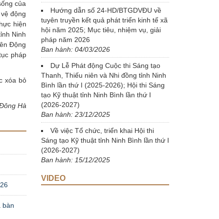
 sống của
Hướng dẫn số 24-HD/BTGDVĐU về
 vệ động
tuyên truyền kết quả phát triển kinh tế xã
thực hiện
hội năm 2025; Mục tiêu, nhiệm vụ, giải
tỉnh Ninh
pháp năm 2026
iên Động
Ban hành: 04/03/2026
 tục pháp
Dự Lễ Phát động Cuộc thi Sáng tạo
Thanh, Thiếu niên và Nhi đồng tỉnh Ninh
ệc xóa bỏ
Bình lần thứ I (2025-2026); Hội thi Sáng
tạo Kỹ thuật tỉnh Ninh Bình lần thứ I
(2026-2027)
Đông Hà
Ban hành: 23/12/2025
Về việc Tổ chức, triển khai Hội thi
Sáng tạo Kỹ thuật tỉnh Ninh Bình lần thứ I
(2026-2027)
Ban hành: 15/12/2025
VIDEO
026
a bàn